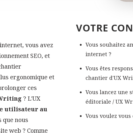
VOTRE CON
 internet, vous avez
Vous souhaitez amé
internet ?
tionnement SEO, et
chantier
Vous êtes respons
plus ergonomique et
chantier d'UX Wri
prolonger ces
Vous lancez une s
Writing
? L'UX
éditoriale / UX Wr
 utilisateur au
Vous voulez vous 
s que nous
 site web ? Comme