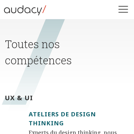
Skip
to
Toggle
content
naviga
Toutes nos
compétences
UX & UI
ATELIERS DE DESIGN
THINKING
Experts du design thinking, nous