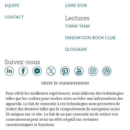
EQUIPE
LIVRE D’OR
Lectures
CONTACT
THINK TANK
INNOVATION BOOK CLUB
GLOSSAIRE
Suivez-nous
AGENCE CONSEIL
Gérer le consentement
AGENCE DIGITALE
AGENCE COMMUNICATION DIGITALE
Pour offrir les meilleures expériences, nous utilisons des technologies
telles que les cookies pour stocker et/ou accéder aux informations des
AGENCE MARKETING DIGITAL
AGENCE SOCIAL MEDIA
appareils. Le fait de consentir à ces technologies nous permettra de
traiter des données telles que le comportement de navigation ou les
AGENCE UX DESIGN PARIS
CONSEIL DIGITAL
ID uniques sur ce site. Le fait de ne pas consentir ou de retirer son
consentement peut avoir un effet négatif sur certaines
STRATÉGIE DIGITALE
DESIGN THINKING
LEAN STARTUP
caractéristiques et fonctions.