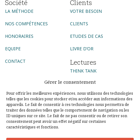
Société
Clients
LA MÉTHODE
VOTRE BESOIN
NOS COMPÉTENCES
CLIENTS
HONORAIRES
ETUDES DE CAS
EQUIPE
LIVRE D’OR
Lectures
CONTACT
THINK TANK
Gérer le consentement
INNOVATION BOOK CLUB
Pour offrir les meilleures expériences, nous utilisons des technologies
GLOSSAIRE
telles que les cookies pour stocker et/ou accéder aux informations des
appareils. Le fait de consentir à ces technologies nous permettra de
Suivez-nous
traiter des données telles que le comportement de navigation ou les
ID uniques sur ce site. Le fait de ne pas consentir ou de retirer son
consentement peut avoir un effet négatif sur certaines
caractéristiques et fonctions.
AGENCE CONSEIL