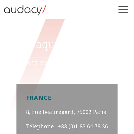
Skip
to
Toggle
content
naviga
On attaque votre projet ?
RÉSERVEZ VOTRE APPEL DE 15MN
FRANCE
8, rue beauregard, 75002 Paris
Téléphone : +33 (0)1 83 64 78 26