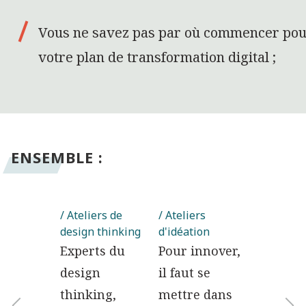
Vous ne savez pas par où commencer po
votre plan de transformation digital ;
ENSEMBLE :
égie
/ Ateliers de
/ Ateliers
/ Ateliers
ing
design thinking
d'idéation
création
Experts du
Pour innover,
Produis
aire
design
il faut se
orienta
r vos
thinking,
mettre dans
visuelle