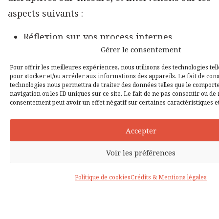
aspects suivants :
Réflexion sur vos process internes
Gérer le consentement
Mise en place de méthodes de travail
Pour offrir les meilleures expériences, nous utilisons des technologies tell
collaboratives (
ateliers d'idéation
par
pour stocker et/ou accéder aux informations des appareils. Le fait de cons
technologies nous permettra de traiter des données telles que le compor
exemple)
navigation ou les ID uniques sur ce site. Le fait de ne pas consentir ou de 
consentement peut avoir un effet négatif sur certaines caractéristiques et
Implémentation de solutions digitales de
gestion
Accepter
Voir les préférences
Refonte de votre communication digitale,
pour qu’elle porte ce mouvement
Politique de cookies
Crédits & Mentions légales
Accompagnement dans la conception de
nouveaux produits digitaux (intranet,