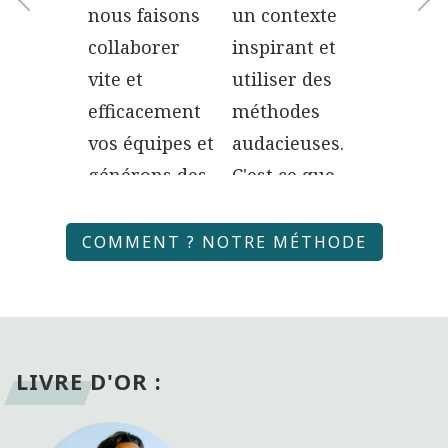
gies
nous faisons
un contexte
textuell
ting
collaborer
inspirant et
structur
l, nous
vite et
utiliser des
optimal
ons une
efficacement
méthodes
dévelo
ode
vos équipes et
audacieuses.
de votre
ieuse
générons des
C'est ce que
sur le
idées
nous faison
n
créatives pour
chez Audacy !
COMMENT ? NOTRE MÉTHODE
ng et le
vos projets !
tartup.
LIVRE D'OR :