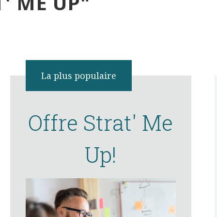
' ME UP"
La plus populaire
Offre Strat' Me
Up!