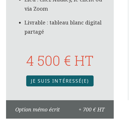
via Zoom
Livrable : tableau blanc digital
partagé
4 500 € HT
JE SUIS INTÉRESSÉ(E)
Option mémo écrit
+ 700 € HT