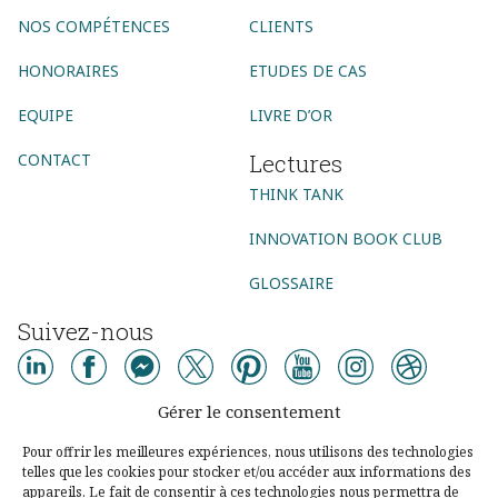
NOS COMPÉTENCES
CLIENTS
HONORAIRES
ETUDES DE CAS
EQUIPE
LIVRE D’OR
Lectures
CONTACT
THINK TANK
INNOVATION BOOK CLUB
GLOSSAIRE
Suivez-nous
AGENCE CONSEIL
Gérer le consentement
AGENCE DIGITALE
AGENCE COMMUNICATION DIGITALE
Pour offrir les meilleures expériences, nous utilisons des technologies
telles que les cookies pour stocker et/ou accéder aux informations des
AGENCE MARKETING DIGITAL
AGENCE SOCIAL MEDIA
appareils. Le fait de consentir à ces technologies nous permettra de