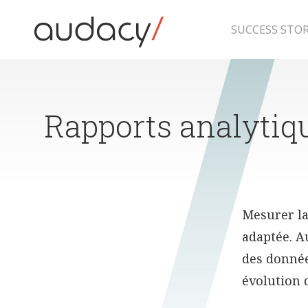
Skip
to
content
SUCCESS STOR
Rapports analytiq
Mesurer la
adaptée. A
des données
évolution d