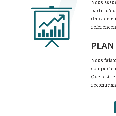
Nous assur
partir d’ou
(taux de cl
référencem
PLAN
Nous faiso
comporteme
Quel est le
recommanda