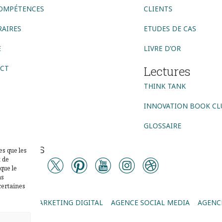
OMPÉTENCES
CLIENTS
AIRES
ETUDES DE CAS
E
LIVRE D’OR
CT
Lectures
THINK TANK
INNOVATION BOOK CL
GLOSSAIRE
vez-nous
es que les
t de
que le
as
certaines
AGENCE MARKETING DIGITAL
AGENCE SOCIAL MEDIA
AGENCE
P