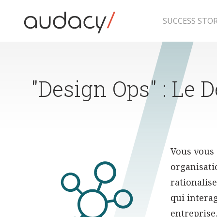
Skip
to
content
SUCCESS STOR
"Design Ops" : Le 
Vous vous 
organisati
rationalise
qui intera
entreprise