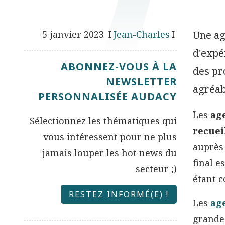
5 janvier 2023
Jean-Charles
Une ag
d'expé
ABONNEZ-VOUS À LA
des pr
NEWSLETTER
agréab
PERSONNALISÉE AUDACY
Les
ag
Sélectionnez les thématiques qui
recuei
vous intéressent pour ne plus
auprès 
jamais louper les hot news du
final e
secteur ;)
étant c
RESTEZ INFORMÉ(E) !
Les
ag
grandes