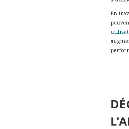
En trav
peuven
utilisa
augment
perfor
DÉ
L'