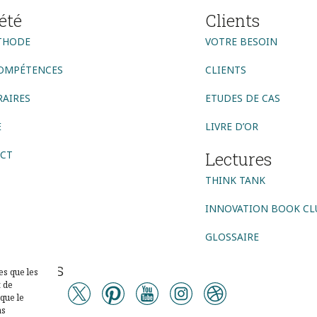
été
Clients
THODE
VOTRE BESOIN
OMPÉTENCES
CLIENTS
AIRES
ETUDES DE CAS
E
LIVRE D’OR
CT
Lectures
THINK TANK
INNOVATION BOOK CL
GLOSSAIRE
vez-nous
es que les
t de
que le
as