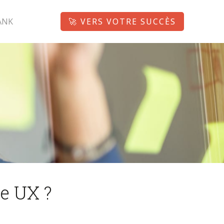
ANK
🚀 VERS VOTRE SUCCÈS
ce UX ?