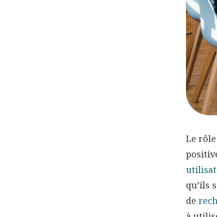
Le rôl
positiv
utilisa
qu’ils 
de
rech
à utilis