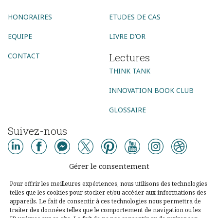
HONORAIRES
ETUDES DE CAS
EQUIPE
LIVRE D’OR
Lectures
CONTACT
THINK TANK
INNOVATION BOOK CLUB
GLOSSAIRE
Suivez-nous
AGENCE CONSEIL
Gérer le consentement
AGENCE DIGITALE
AGENCE COMMUNICATION DIGITALE
Pour offrir les meilleures expériences, nous utilisons des technologies
telles que les cookies pour stocker et/ou accéder aux informations des
AGENCE MARKETING DIGITAL
AGENCE SOCIAL MEDIA
appareils. Le fait de consentir à ces technologies nous permettra de
traiter des données telles que le comportement de navigation ou les
AGENCE UX DESIGN PARIS
CONSEIL DIGITAL