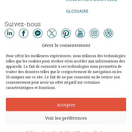
GLOSSAIRE
Suivez-nous
AGENCE CONSEIL
Gérer le consentement
AGENCE DIGITALE
AGENCE COMMUNICATION DIGITALE
Pour offrir les meilleures expériences, nous utilisons des technologies
telles que les cookies pour stocker et/ou accéder aux informations des
AGENCE MARKETING DIGITAL
AGENCE SOCIAL MEDIA
appareils. Le fait de consentir à ces technologies nous permettra de
traiter des données telles que le comportement de navigation ou les
AGENCE UX DESIGN PARIS
CONSEIL DIGITAL
ID uniques sur ce site. Le fait de ne pas consentir ou de retirer son
consentement peut avoir un effet négatif sur certaines
STRATÉGIE DIGITALE
DESIGN THINKING
LEAN STARTUP
caractéristiques et fonctions.
© Copyright 2003 - 2026 - Tous droits réservés
Accepter
Partenaires
Crédits & Mentions légales
CGPS
Voir les préférences
Politique de cookies