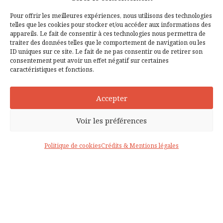
communication, RH) afin qu'elles puissent
Pour offrir les meilleures expériences, nous utilisons des technologies
telles que les cookies pour stocker et/ou accéder aux informations des
mieux matérialiser les cibles et travailler de
appareils. Le fait de consentir à ces technologies nous permettra de
traiter des données telles que le comportement de navigation ou les
façon plus efficace.
ID uniques sur ce site. Le fait de ne pas consentir ou de retirer son
consentement peut avoir un effet négatif sur certaines
caractéristiques et fonctions.
Accepter
RÉSERVEZ VOTRE APPEL DE 15MN
Voir les préférences
Politique de cookies
Crédits & Mentions légales