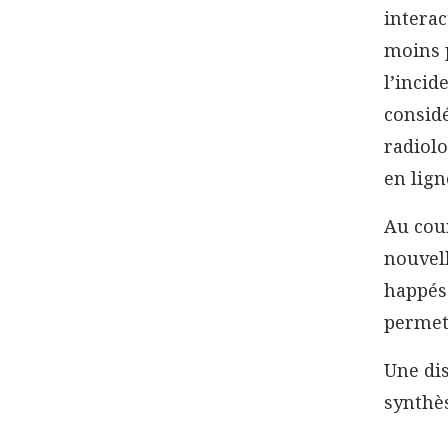
interac
moins p
l’incid
considé
radiolo
en lign
Au cour
nouvell
happés 
permett
Une di
synthès