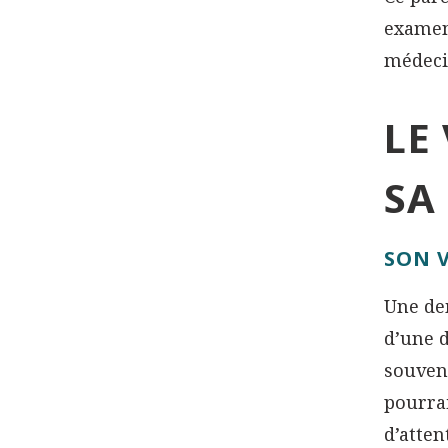
examens
médeci
LE
SA
SON 
Une de
d’une d
souvent
pourrai
d’atten