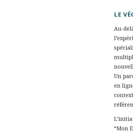
LE VÉ
Au-delà
l’expér
spécial
multip
nouvell
Un parc
en lign
contex
référen
L’initi
“Mon Es