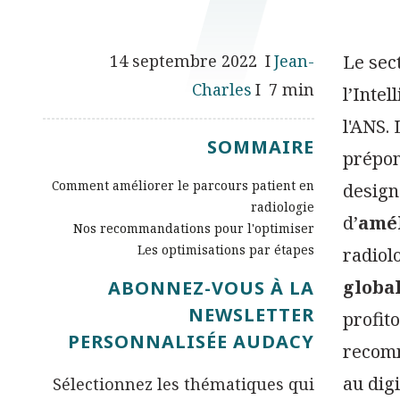
14 septembre 2022
Jean-
Le sec
Charles
7 min
l’Intel
l'ANS.
SOMMAIRE
prépon
Comment améliorer le parcours patient en
design
radiologie
d’
amél
Nos recommandations pour l'optimiser
Les optimisations par étapes
radiol
globa
ABONNEZ-VOUS À LA
NEWSLETTER
profit
PERSONNALISÉE AUDACY
recomm
au digi
Sélectionnez les thématiques qui