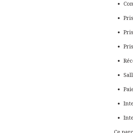
Con
Pri
Pri
Pri
Réc
Sal
Pai
Int
Int
Ce parc