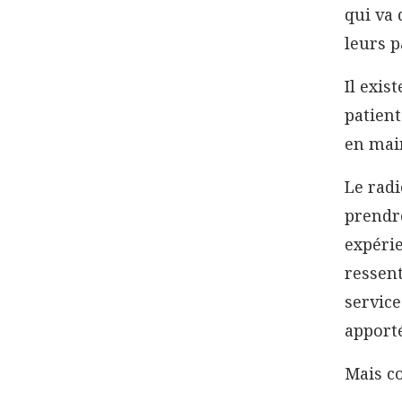
qui va
leurs p
Il exis
patient
en main
Le rad
prendre
expérie
ressent
service
apporté
Mais c