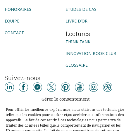
HONORAIRES
ETUDES DE CAS
EQUIPE
LIVRE D’OR
Lectures
CONTACT
THINK TANK
INNOVATION BOOK CLUB
GLOSSAIRE
Suivez-nous
AGENCE CONSEIL
Gérer le consentement
AGENCE DIGITALE
AGENCE COMMUNICATION DIGITALE
Pour offrir les meilleures expériences, nous utilisons des technologies
telles que les cookies pour stocker et/ou accéder aux informations des
AGENCE MARKETING DIGITAL
AGENCE SOCIAL MEDIA
appareils. Le fait de consentir à ces technologies nous permettra de
traiter des données telles que le comportement de navigation ou les
AGENCE UX DESIGN PARIS
CONSEIL DIGITAL
ID uniques sur ce site. Le fait de ne pas consentir ou de retirer son