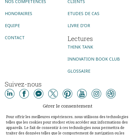
NOS COMPÉTENCES
CLIENTS
HONORAIRES
ETUDES DE CAS
EQUIPE
LIVRE D’OR
Lectures
CONTACT
THINK TANK
INNOVATION BOOK CLUB
GLOSSAIRE
Suivez-nous
AGENCE CONSEIL
Gérer le consentement
AGENCE DIGITALE
AGENCE COMMUNICATION DIGITALE
Pour offrir les meilleures expériences, nous utilisons des technologies
telles que les cookies pour stocker et/ou accéder aux informations des
AGENCE MARKETING DIGITAL
AGENCE SOCIAL MEDIA
appareils. Le fait de consentir à ces technologies nous permettra de
traiter des données telles que le comportement de navigation ou les