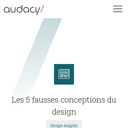
Skip
to
Toggle
content
naviga
Les 5 fausses conceptions du
design
Design insights