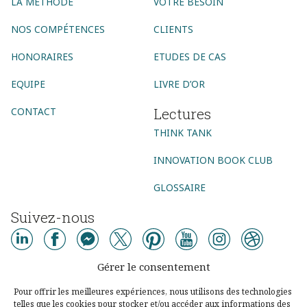
LA MÉTHODE
VOTRE BESOIN
NOS COMPÉTENCES
CLIENTS
HONORAIRES
ETUDES DE CAS
EQUIPE
LIVRE D’OR
Lectures
CONTACT
THINK TANK
INNOVATION BOOK CLUB
GLOSSAIRE
Suivez-nous
AGENCE CONSEIL
Gérer le consentement
AGENCE DIGITALE
AGENCE COMMUNICATION DIGITALE
Pour offrir les meilleures expériences, nous utilisons des technologies
telles que les cookies pour stocker et/ou accéder aux informations des