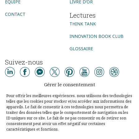
EQUIPE
LIVRE D’OR
Lectures
CONTACT
THINK TANK
INNOVATION BOOK CLUB
GLOSSAIRE
Suivez-nous
AGENCE CONSEIL
Gérer le consentement
AGENCE DIGITALE
AGENCE COMMUNICATION DIGITALE
Pour offrir les meilleures expériences, nous utilisons des technologies
telles que les cookies pour stocker et/ou accéder aux informations des
AGENCE MARKETING DIGITAL
AGENCE SOCIAL MEDIA
appareils. Le fait de consentir à ces technologies nous permettra de
traiter des données telles que le comportement de navigation ou les
AGENCE UX DESIGN PARIS
CONSEIL DIGITAL
ID uniques sur ce site. Le fait de ne pas consentir ou de retirer son
consentement peut avoir un effet négatif sur certaines
STRATÉGIE DIGITALE
DESIGN THINKING
LEAN STARTUP
caractéristiques et fonctions.