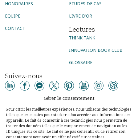
HONORAIRES
ETUDES DE CAS
EQUIPE
LIVRE D’OR
Lectures
CONTACT
THINK TANK
INNOVATION BOOK CLUB
GLOSSAIRE
Suivez-nous
AGENCE CONSEIL
Gérer le consentement
AGENCE DIGITALE
AGENCE COMMUNICATION DIGITALE
Pour offrir les meilleures expériences, nous utilisons des technologies
telles que les cookies pour stocker et/ou accéder aux informations des
AGENCE MARKETING DIGITAL
AGENCE SOCIAL MEDIA
appareils. Le fait de consentir à ces technologies nous permettra de
traiter des données telles que le comportement de navigation ou les
AGENCE UX DESIGN PARIS
CONSEIL DIGITAL
ID uniques sur ce site. Le fait de ne pas consentir ou de retirer son
consentement peut avoir un effet négatif sur certaines