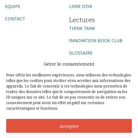
EQUIPE
LIVRE D’OR
Lectures
CONTACT
THINK TANK
INNOVATION BOOK CLUB
GLOSSAIRE
Gérer le consentement
Suivez-nous
Pour offrir les meilleures expériences, nous utilisons des technologies
telles que les cookies pour stocker et/ou accéder aux informations des
AGENCE CONSEIL
appareils. Le fait de consentir à ces technologies nous permettra de
traiter des données telles que le comportement de navigation ou les
ID uniques sur ce site. Le fait de ne pas consentir ou de retirer son
AGENCE DIGITALE
AGENCE COMMUNICATION DIGITALE
consentement peut avoir un effet négatif sur certaines
caractéristiques et fonctions.
AGENCE MARKETING DIGITAL
AGENCE SOCIAL MEDIA
AGENCE UX DESIGN PARIS
CONSEIL DIGITAL
Accepter
STRATÉGIE DIGITALE
DESIGN THINKING
LEAN STARTUP