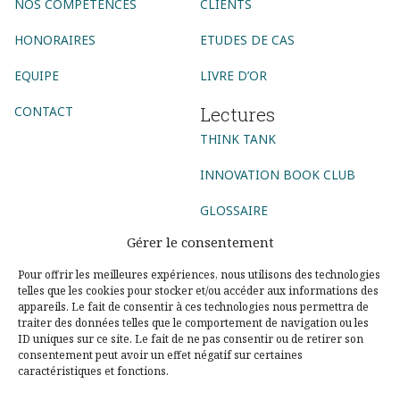
NOS COMPÉTENCES
CLIENTS
HONORAIRES
ETUDES DE CAS
EQUIPE
LIVRE D’OR
Lectures
CONTACT
THINK TANK
INNOVATION BOOK CLUB
GLOSSAIRE
Gérer le consentement
Suivez-nous
Pour offrir les meilleures expériences, nous utilisons des technologies
telles que les cookies pour stocker et/ou accéder aux informations des
AGENCE CONSEIL
appareils. Le fait de consentir à ces technologies nous permettra de
traiter des données telles que le comportement de navigation ou les
ID uniques sur ce site. Le fait de ne pas consentir ou de retirer son
AGENCE DIGITALE
AGENCE COMMUNICATION DIGITALE
consentement peut avoir un effet négatif sur certaines
caractéristiques et fonctions.
AGENCE MARKETING DIGITAL
AGENCE SOCIAL MEDIA