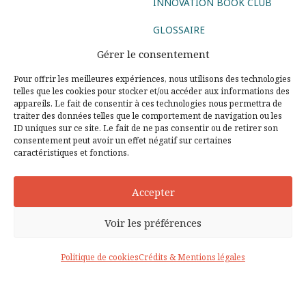
INNOVATION BOOK CLUB
GLOSSAIRE
Gérer le consentement
Suivez-nous
Pour offrir les meilleures expériences, nous utilisons des technologies
telles que les cookies pour stocker et/ou accéder aux informations des
AGENCE CONSEIL
appareils. Le fait de consentir à ces technologies nous permettra de
traiter des données telles que le comportement de navigation ou les
ID uniques sur ce site. Le fait de ne pas consentir ou de retirer son
AGENCE DIGITALE
AGENCE COMMUNICATION DIGITALE
consentement peut avoir un effet négatif sur certaines
caractéristiques et fonctions.
AGENCE MARKETING DIGITAL
AGENCE SOCIAL MEDIA
AGENCE UX DESIGN PARIS
CONSEIL DIGITAL
Accepter
STRATÉGIE DIGITALE
DESIGN THINKING
LEAN STARTUP
Voir les préférences
© Copyright 2003 - 2026 - Tous droits réservés
Politique de cookies
Crédits & Mentions légales
Partenaires
Crédits & Mentions légales
CGPS
Politique de cookies