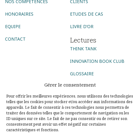
NOS COMPÉTENCES
CLIENTS
HONORAIRES
ETUDES DE CAS
EQUIPE
LIVRE D’OR
Lectures
CONTACT
THINK TANK
INNOVATION BOOK CLUB
GLOSSAIRE
Gérer le consentement
Suivez-nous
Pour offrir les meilleures expériences, nous utilisons des technologies
telles que les cookies pour stocker et/ou accéder aux informations des
AGENCE CONSEIL
appareils. Le fait de consentir à ces technologies nous permettra de
traiter des données telles que le comportement de navigation ou les
ID uniques sur ce site. Le fait de ne pas consentir ou de retirer son
AGENCE DIGITALE
AGENCE COMMUNICATION DIGITALE
consentement peut avoir un effet négatif sur certaines
caractéristiques et fonctions.
AGENCE MARKETING DIGITAL
AGENCE SOCIAL MEDIA