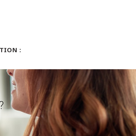
TION :
?