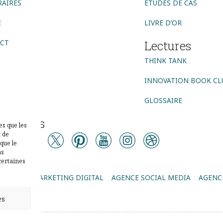
AIRES
ETUDES DE CAS
E
LIVRE D’OR
CT
Lectures
THINK TANK
INNOVATION BOOK CL
GLOSSAIRE
vez-nous
es que les
t de
que le
as
certaines
AGENCE MARKETING DIGITAL
AGENCE SOCIAL MEDIA
AGENCE
P
es