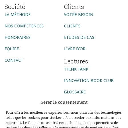
Société
Clients
LA MÉTHODE
VOTRE BESOIN
NOS COMPÉTENCES
CLIENTS
HONORAIRES
ETUDES DE CAS
EQUIPE
LIVRE D’OR
Lectures
CONTACT
THINK TANK
INNOVATION BOOK CLUB
GLOSSAIRE
Gérer le consentement
Suivez-nous
Pour offrir les meilleures expériences, nous utilisons des technologies
telles que les cookies pour stocker et/ou accéder aux informations des
AGENCE CONSEIL
appareils. Le fait de consentir à ces technologies nous permettra de
traiter des données telles que le comportement de navigation ou les