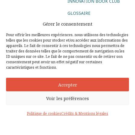
INNOVATION BOOK CLUB
GLOSSAIRE
Gérer le consentement
Suivez-nous
Pour offrir les meilleures expériences, nous utilisons des technologies
telles que les cookies pour stocker et/ou accéder aux informations des
AGENCE CONSEIL
appareils. Le fait de consentir à ces technologies nous permettra de
traiter des données telles que le comportement de navigation ou les
ID uniques sur ce site. Le fait de ne pas consentir ou de retirer son
AGENCE DIGITALE
AGENCE COMMUNICATION DIGITALE
consentement peut avoir un effet négatif sur certaines
caractéristiques et fonctions.
AGENCE MARKETING DIGITAL
AGENCE SOCIAL MEDIA
AGENCE UX DESIGN PARIS
CONSEIL DIGITAL
Accepter
STRATÉGIE DIGITALE
DESIGN THINKING
LEAN STARTUP
Voir les préférences
© Copyright 2003 - 2026 - Tous droits réservés
Politique de cookies
Crédits & Mentions légales
Partenaires
Crédits & Mentions légales
CGPS
Politique de cookies