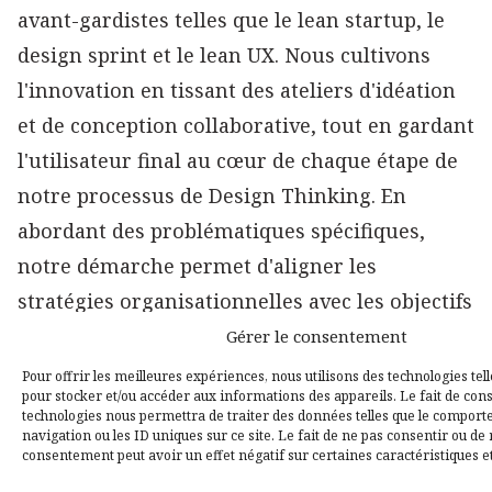
avant-gardistes telles que le lean startup, le
design sprint et le lean UX. Nous cultivons
l'innovation en tissant des ateliers d'idéation
et de conception collaborative, tout en gardant
l'utilisateur final au cœur de chaque étape de
notre processus de Design Thinking. En
abordant des problématiques spécifiques,
notre démarche permet d'aligner les
stratégies organisationnelles avec les objectifs
économiques et les valeurs de la marque.
Gérer le consentement
Pour offrir les meilleures expériences, nous utilisons des technologies tell
En tant qu'experts reconnus en Design
pour stocker et/ou accéder aux informations des appareils. Le fait de cons
technologies nous permettra de traiter des données telles que le compor
Thinking à Paris, nous plongeons au cœur de
navigation ou les ID uniques sur ce site. Le fait de ne pas consentir ou de 
consentement peut avoir un effet négatif sur certaines caractéristiques et
votre organisation, en animant des ateliers