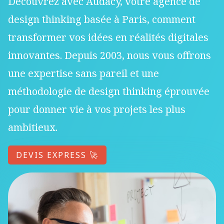
Découvrez avec Audacy, votre agence de
design thinking basée à Paris, comment
transformer vos idées en réalités digitales
innovantes. Depuis 2003, nous vous offrons
une expertise sans pareil et une
méthodologie de design thinking éprouvée
pour donner vie à vos projets les plus
ambitieux.
DEVIS EXPRESS 🚀