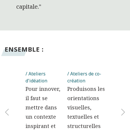
capitale."
ENSEMBLE :
rche
/ Ateliers
/ Ateliers de co-
/ Recherc
teurs
d'idéation
création
utilisate
souhaitez
Pour innover,
Produisons les
Vous so
il faut se
orientations
mieux
endre vos
mettre dans
visuelles,
compre
ateurs ? Nos
un contexte
textuelles et
utilisat
tiques UX
inspirant et
structurelles
fantast