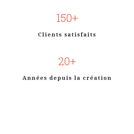
150+
Clients satisfaits
20+
Années depuis la création
ENSEMBLE, ÉVALUONS VOS
BESOINS DÈS AUJOURD'HUI !