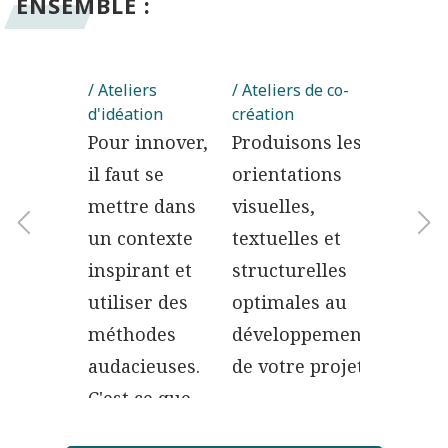
ENSEMBLE :
rche
/ Ateliers
/ Ateliers de co-
/ Ateliers
teurs
d'idéation
création
design th
souhaitez
Pour innover,
Produisons les
Experts
il faut se
orientations
design
endre vos
mettre dans
visuelles,
thinkin
ateurs ? Nos
un contexte
textuelles et
nous fa
tiques UX
inspirant et
structurelles
collabo
rchers sont
utiliser des
optimales au
vite et
lisés en
méthodes
développement
efficac
es
audacieuses.
de votre projet.
vos équi
rtementales
C'est ce que
généron
 les
nous faison
idées