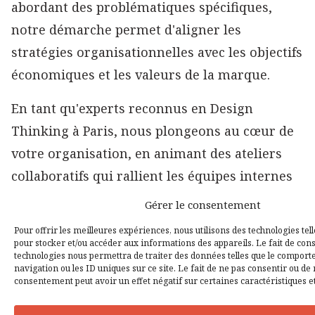
abordant des problématiques spécifiques,
notre démarche permet d'aligner les
stratégies organisationnelles avec les objectifs
économiques et les valeurs de la marque.
En tant qu'experts reconnus en Design
Thinking à Paris, nous plongeons au cœur de
votre organisation, en animant des ateliers
collaboratifs qui rallient les équipes internes
et externes. Notre approche s'adapte à chaque
Gérer le consentement
contexte, structurant des sessions de Design
Pour offrir les meilleures expériences, nous utilisons des technologies tell
Thinking qui oscillent entre divergences et
pour stocker et/ou accéder aux informations des appareils. Le fait de cons
technologies nous permettra de traiter des données telles que le compor
convergences, en exploitant des outils variés
navigation ou les ID uniques sur ce site. Le fait de ne pas consentir ou de 
consentement peut avoir un effet négatif sur certaines caractéristiques et
tels que le Canvas, 5W, Persona, le Tri de
cartes, l'Impact Map, le User Map et le User