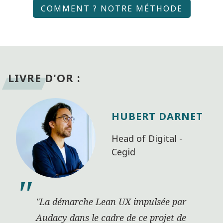
rches
chez Audacy !
créativ
COMMENT ? NOTRE MÉTHODE
aires à la
vos proj
éhension
nde de vos
ateurs et de
LIVRE D'OR :
besoins.
HUBERT DARNET
Head of Digital -
Cegid
"La démarche Lean UX impulsée par
Audacy dans le cadre de ce projet de