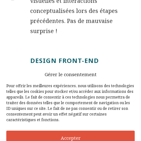
visuelles et interactions
conceptualisées lors des étapes
précédentes. Pas de mauvaise
surprise !
DESIGN FRONT-END
Dans le digital, un design n'est abouti
Gérer le consentement
que lorsqu'il a été traduit en code.
Pour offrir les meilleures expériences, nous utilisons des technologies
Nous créons un design front-end de
telles que les cookies pour stocker et/ou accéder aux informations des
appareils. Le fait de consentir à ces technologies nous permettra de
qualité pour assurer la performance,
traiter des données telles que le comportement de navigation ou les
ID uniques sur ce site. Le fait de ne pas consentir ou de retirer son
le temps d'affichage, le bon
consentement peut avoir un effet négatif sur certaines
référencement, et l'évolutivité de vos
caractéristiques et fonctions.
produits digitaux. Rien que ça !
Accepter