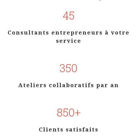
850+
Clients satisfaits
20+
Années depuis la création
ENSEMBLE, ÉVALUONS VOS
BESOINS DÈS AUJOURD'HUI !