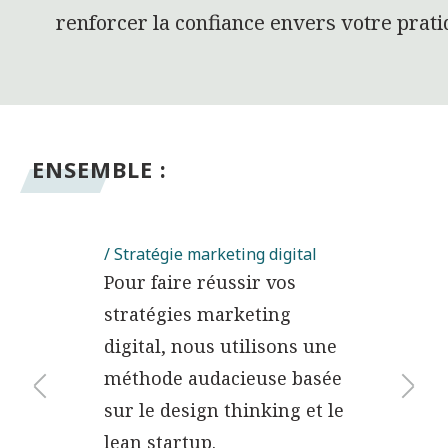
amme
stratégies marketing
d'avancem
nomie,
digital, nous utilisons une
produit di
isé et
méthode audacieuse basée
product d
sur le design thinking et le
accompag
, Cubly
lean startup.
soutienne
s besoins
équipes i
affiner v
existante,
manière a