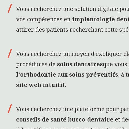
site web intuitif
.
Vous recherchez une plateforme pour pa
conseils de santé bucco-dentaire
et d
éducatifs
pour engager votre patientèle.
Vous recherchez un site web qui facilite l
rendez-vous en ligne, offrant une expéri
utilisateur sans friction pour vos patients
Vous recherchez des
stratégies SEO
pou
votre visibilité en ligne et vous démarqu