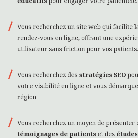
région.
Vous recherchez un moyen de présenter 
témoignages de patients
et des
études
renforcer la confiance envers votre prati
ENSEMBLE :
/ Stratégie marketing digital
/ Product d
tion de
Pour faire réussir vos
Quel que 